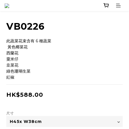
VB0226
此蔬菜花束含有 6 種蔬菜
 黃色椰菜花
西蘭花
粟米仔
韭菜花
綠色珊瑚生菜
紅椒
HK$588.00
尺寸